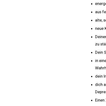
energ
aus f
alte,
neue K
Deinen
zu st
Dein S
in ei
Wahrh
dein I
dich a
Depre
Einen