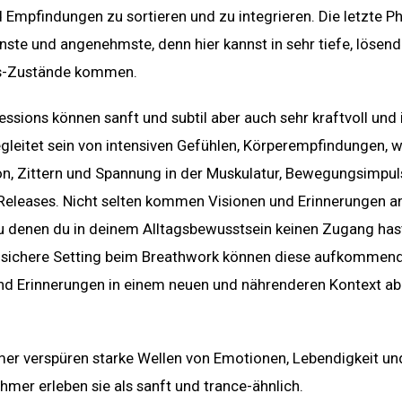
 Empfindungen zu sortieren und zu integrieren. Die letzte Ph
önste und angenehmste, denn hier kannst in sehr tiefe, lösen
s-Zustände kommen.
ssions können sanft und subtil aber auch sehr kraftvoll und i
gleitet sein von intensiven Gefühlen, Körperempfindungen, wi
ion, Zittern und Spannung in der Muskulatur, Bewegungsimpu
Releases. Nicht selten kommen Visionen und Erinnerungen an
u denen du in deinem Alltagsbewusstsein keinen Zugang has
 sichere Setting beim Breathwork können diese aufkommen
und Erinnerungen in einem neuen und nährenderen Kontext a
mer verspüren starke Wellen von Emotionen, Lebendigkeit un
hmer erleben sie als sanft und trance-ähnlich.