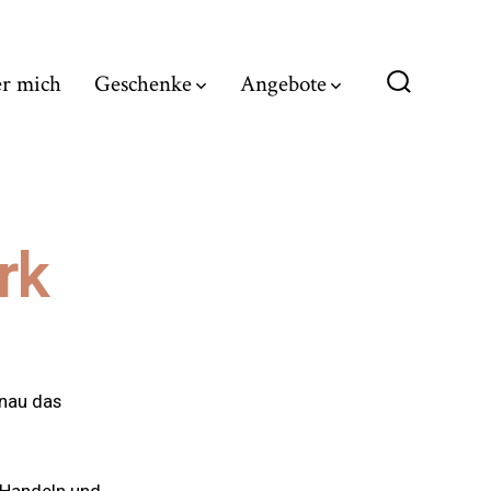
r mich
Geschenke
Angebote
rk
enau das