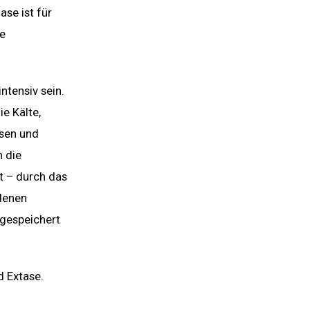
ase ist für
de
ntensiv sein.
e Kälte,
lsen und
 die
t – durch das
denen
bgespeichert
d Extase.