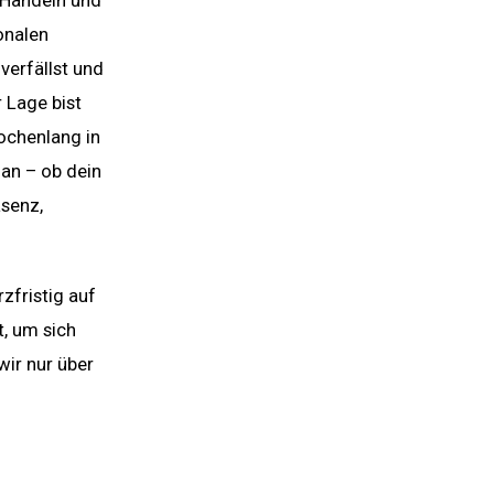
, Handeln und
onalen
verfällst und
r Lage bist
wochenlang in
an – ob dein
äsenz,
zfristig auf
, um sich
wir nur über