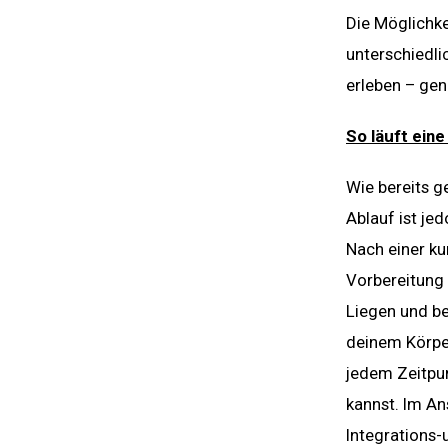
Die Möglichke
unterschiedli
erleben – gen
So läuft ein
Wie bereits ge
Ablauf ist je
Nach einer ku
Vorbereitung 
Liegen und b
deinem Körper
jedem Zeitpun
kannst. Im An
Integrations-