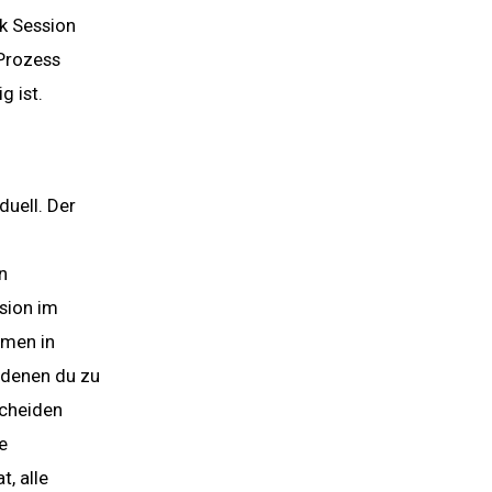
rk Session
 Prozess
g ist.
duell. Der
n
sion im
mmen in
n denen du zu
scheiden
e
, alle