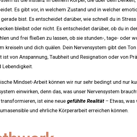
stem ist die Instanz in deinem Körper, die über dein Denken
eidet. Es gibt vor, in welchem Zustand und in welcher emoti
erade bist. Es entscheidet darüber, wie schnell du in Stress 
ecken bleibst oder nicht. Es entscheidet darüber, ob du in de
len und frei fließen zu lassen, ob sie stunden-, tage- oder 
 kreiseln und dich quälen. Dein Nervensystem gibt den Ton 
 ist von Anspannung, Taubheit und Resignation oder von Pr
d Lebendigkeit.
sische Mindset-Arbeit können wir nur sehr bedingt und nur kur
ystem einwirken, denn das, was unser Nervensystem braucht
 transformieren, ist eine neue
gefühlte Realität
– Etwas, was 
umasensible und ehrliche Körperarbeit erreichen können.