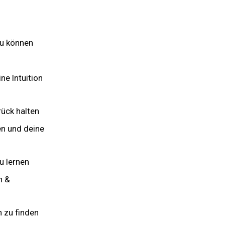
zu können
ne Intuition
rück halten
en und deine
u lernen
n &
 zu finden