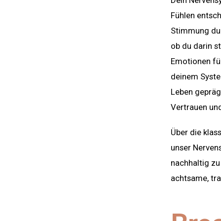
Dein Nervensy
Fühlen entsch
Stimmung du g
ob du darin st
Emotionen füh
deinem System
Leben geprägt
Vertrauen un
Über die klas
unser Nervens
nachhaltig zu
achtsame, tra