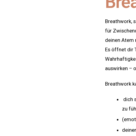
Bre
Breathwork, so
für Zwischend
deinen Atem n
Es öffnet dir
Wahrhaftigkei
auswirken – o
Breathwork k
dich s
zu fü
(emot
deine