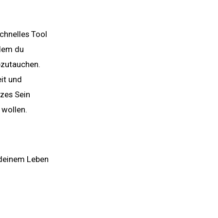
schnelles Tool
 dem du
bzutauchen.
it und
nzes Sein
 wollen.
n deinem Leben