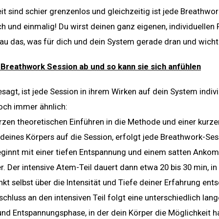
it sind schier grenzenlos und gleichzeitig ist jede Breathwo
ch und einmalig! Du wirst deinen ganz eigenen, individuellen
au das, was für dich und dein System gerade dran und wichti
e Breathwork Session ab und so kann sie sich anfühlen
sagt, ist jede Session in ihrem Wirken auf dein System indivi
doch immer ähnlich:
rzen theoretischen Einführen in die Methode und einer kurze
deines Körpers auf die Session, erfolgt jede Breathwork-Ses
eginnt mit einer tiefen Entspannung und einem satten Anko
. Der intensive Atem-Teil dauert dann etwa 20 bis 30 min, i
kt selbst über die Intensität und Tiefe deiner Erfahrung ent
schluss an den intensiven Teil folgt eine unterschiedlich lang
und Entspannungsphase, in der dein Körper die Möglichkeit hat