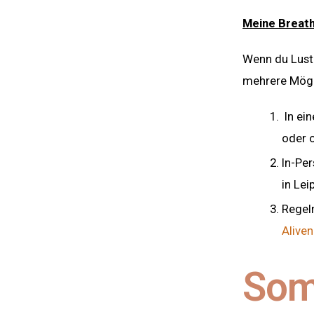
Meine Breat
Wenn du Lust 
mehrere Mögl
In ein
oder o
In-Per
in Lei
Regel
Alive
Som