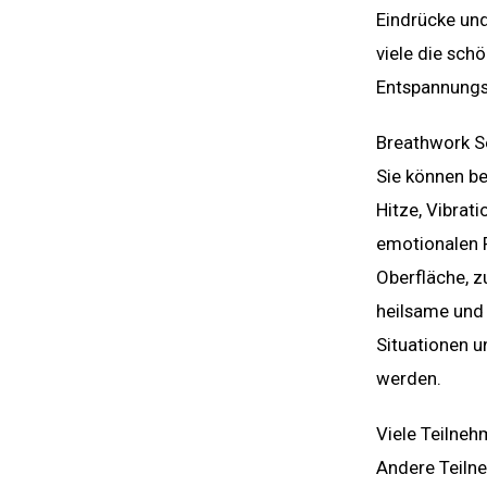
Eindrücke und
viele die sch
Entspannung
Breathwork Se
Sie können be
Hitze, Vibrat
emotionalen 
Oberfläche, z
heilsame und
Situationen 
werden.
Viele Teilneh
Andere Teilne